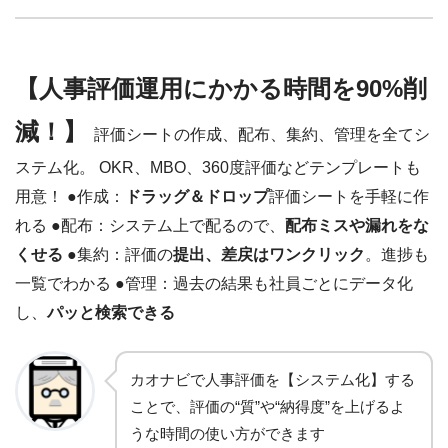
【人事評価運用にかかる時間を90%削
減！】
評価シートの作成、配布、集約、管理を全てシ
ステム化。 OKR、MBO、360度評価などテンプレートも
用意！ ●作成：
ドラッグ＆ドロップ
評価シートを手軽に作
れる ●配布：システム上で配るので、
配布ミスや漏れをな
くせる
●集約：評価の
提出、差戻はワンクリック
。進捗も
一覧でわかる ●管理：過去の結果も社員ごとにデータ化
し、
パッと検索できる
カオナビで人事評価を【システム化】する
ことで、評価の“質”や“納得度”を上げるよ
うな時間の使い方ができます