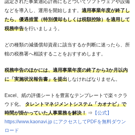
認定された事業適応計画にもとづいてソフトウェアや設備
などを導入し、運用を開始します。
適用事業年度が終了し
たら、優遇措置（特別償却もしくは税額控除）を適用して
税務申告
を行いましょう。
どの種類の減価償却資産に該当するか判断に迷ったら、所
轄の税務署へ相談することをおすすめします。
税務申告のほかには、適用事業年度の終了から3か月以内
に「実施状況報告書」を提出
しなければなりません。
Excel、紙の評価シートを豊富なテンプレートで楽々クラ
ウド化。
タレントマネジメントシステム「カオナビ」で
時間が掛かっていた人事業務を解決！
⇒
【公式】
https://www.kaonavi.jp にアクセスしてPDFを無料ダウン
ロード