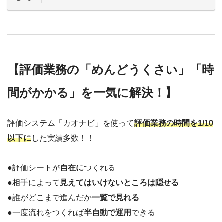
【評価業務の「めんどうくさい」「時
間がかかる」を一気に解決！】
評価システム「カオナビ」を使って
評価業務の時間を1/10
以下に
した実績多数！！
●評価シートが
自在に
つくれる
●相手によって
見えてはいけないところは隠せる
●誰がどこまで進んだか
一覧で見れる
●一度流れをつくれば
半自動で運用
できる