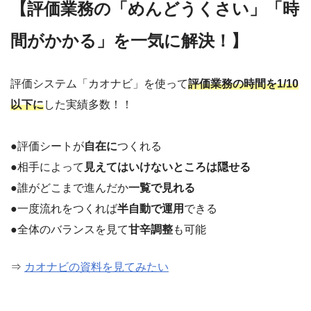
【評価業務の「めんどうくさい」「時
間がかかる」を一気に解決！】
評価システム「カオナビ」を使って
評価業務の時間を1/10
以下に
した実績多数！！
●評価シートが
自在に
つくれる
●相手によって
見えてはいけないところは隠せる
●誰がどこまで進んだか
一覧で見れる
●一度流れをつくれば
半自動で運用
できる
●全体のバランスを見て
甘辛調整
も可能
⇒
カオナビの資料を見てみたい