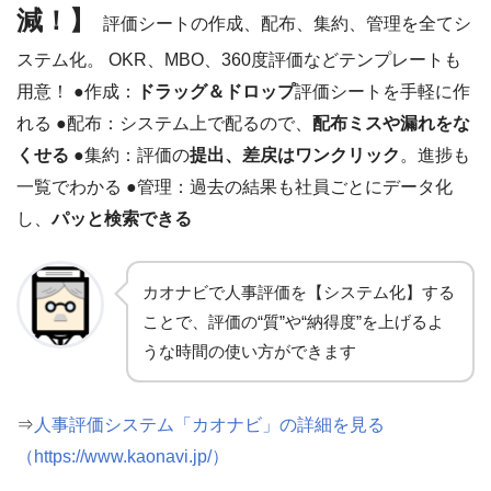
減！】
評価シートの作成、配布、集約、管理を全てシ
ステム化。 OKR、MBO、360度評価などテンプレートも
用意！ ●作成：
ドラッグ＆ドロップ
評価シートを手軽に作
れる ●配布：システム上で配るので、
配布ミスや漏れをな
くせる
●集約：評価の
提出、差戻はワンクリック
。進捗も
一覧でわかる ●管理：過去の結果も社員ごとにデータ化
し、
パッと検索できる
カオナビで人事評価を【システム化】する
ことで、評価の“質”や“納得度”を上げるよ
うな時間の使い方ができます
⇒
人事評価システム「カオナビ」の詳細を見る
（https://www.kaonavi.jp/）