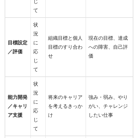
じ
て
状
況
組織目標と個人
現在の目標、達成
目標設定
に
目標のすり合わ
への障害、自己評
／評価
応
せ
価
じ
て
状
況
能力開発
将来のキャリア
強み・弱み、やり
に
／キャリ
を考えるきっか
がい、チャレンジ
応
ア支援
け
したい仕事
じ
て