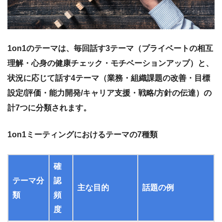
1on1のテーマは、毎回話す3テーマ（プライベートの相互
理解・心身の健康チェック・モチベーションアップ）と、
状況に応じて話す4テーマ（業務・組織課題の改善・目標
設定/評価・能力開発/キャリア支援・戦略/方針の伝達）の
計7つに分類されます。
1on1ミーティングにおけるテーマの7種類
確
テーマ分
認
主な目的
話題の例
類
頻
度