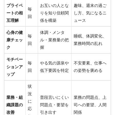
プライベ
お互いの人とな
趣味、週末の過ご
毎
ートの相
りを知り信頼関
し方、気になるニ
回
互理解
係を構築
ュース
心身の健
体調・メンタ
毎
睡眠、体調変化、
康チェッ
ル・業務量の把
回
業務時間の乱れ
ク
握
モチベー
毎
やる気の源泉や
不安要素、仕事へ
ションア
回
低下要因を特定
の姿勢を褒める
ップ
状
況
業務・組
普段言いにくい
業務の問題点、上
に
織課題の
問題点・要望を
司への要望、人間
応
改善
引き出す
関係