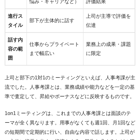
悩み・キャリアなど）
評価結果
進行ス
上司が主導で評価を
部下が主体的に話す
タイル
伝達
話す内
仕事からプライベート
業務上の成果・課題
容の範
まで幅広い
に限定
囲
上司と部下の1対1のミーティングといえば、人事考課が主
流でした。人事考課とは、業務成績や能力などを一定の基
準で査定して、昇給やボーナスなどに反映するものです。
1on1ミーティングは、これまでの人事考課とは面談のテ
ーマが全く異なります。用事がなくても週1回、月1回など
の短期間で定期的に行い、自由な内容で話します。上司が