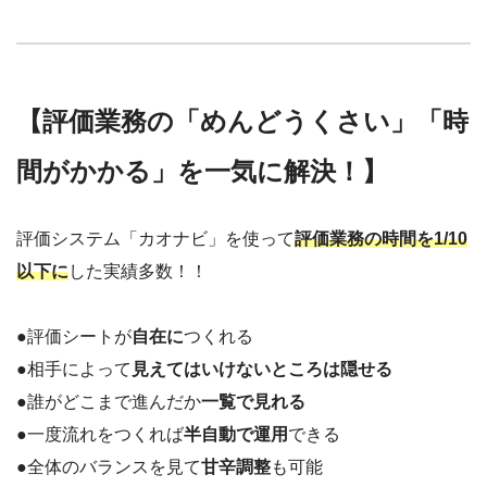
【評価業務の「めんどうくさい」「時
間がかかる」を一気に解決！】
評価システム「カオナビ」を使って
評価業務の時間を1/10
以下に
した実績多数！！
●評価シートが
自在に
つくれる
●相手によって
見えてはいけないところは隠せる
●誰がどこまで進んだか
一覧で見れる
●一度流れをつくれば
半自動で運用
できる
●全体のバランスを見て
甘辛調整
も可能