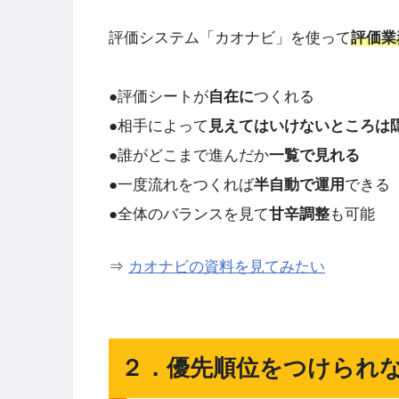
評価システム「カオナビ」を使って
評価業
●評価シートが
自在に
つくれる
●相手によって
見えてはいけないところは
●誰がどこまで進んだか
一覧で見れる
●一度流れをつくれば
半自動で運用
できる
●全体のバランスを見て
甘辛調整
も可能
⇒
カオナビの資料を見てみたい
２．優先順位をつけられ