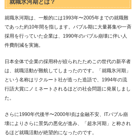
就職氷河期とは？
就職氷河期は、一般的には1993年〜2005年までの就職難
であった約10年間を指します。バブル期に大量募集や一斉
採用を行っていた企業は、1990年のバブル崩壊に伴い人
件費削減を実施。
日本全体で企業の採用枠が絞られたためこの世代の新卒者
は、就職活動が難航してしまったのです。「就職氷河期」
という名称はリクルート社が造った造語で、1994年の流
行語大賞にノミネートされるほどの社会問題に発展しまし
た。
さらに1990年代後半〜2000年頃は金融不安、ITバブル崩
壊によりさらに景気の悪化が進み、「超氷河期」と称され
るほど就職活動が絶望的になったのです。