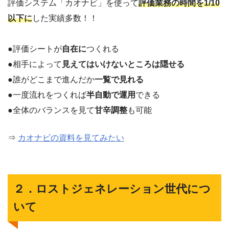
評価システム「カオナビ」を使って
評価業務の時間を1/10
以下に
した実績多数！！
●評価シートが
自在に
つくれる
●相手によって
見えてはいけないところは隠せる
●誰がどこまで進んだか
一覧で見れる
●一度流れをつくれば
半自動で運用
できる
●全体のバランスを見て
甘辛調整
も可能
⇒
カオナビの資料を見てみたい
２．ロストジェネレーション世代につ
いて