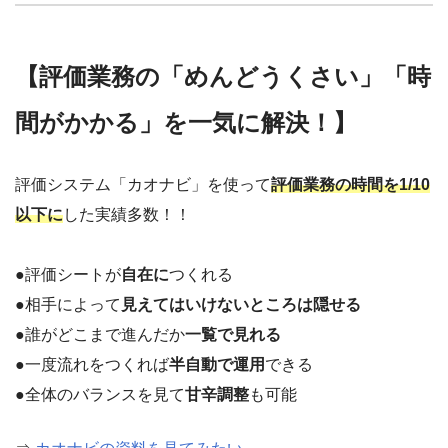
【評価業務の「めんどうくさい」「時
間がかかる」を一気に解決！】
評価システム「カオナビ」を使って
評価業務の時間を1/10
以下に
した実績多数！！
●評価シートが
自在に
つくれる
●相手によって
見えてはいけないところは隠せる
●誰がどこまで進んだか
一覧で見れる
●一度流れをつくれば
半自動で運用
できる
●全体のバランスを見て
甘辛調整
も可能