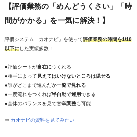
【評価業務の「めんどうくさい」「時
間がかかる」を一気に解決！】
評価システム「カオナビ」を使って
評価業務の時間を1/10
以下に
した実績多数！！
●評価シートが
自在に
つくれる
●相手によって
見えてはいけないところは隠せる
●誰がどこまで進んだか
一覧で見れる
●一度流れをつくれば
半自動で運用
できる
●全体のバランスを見て
甘辛調整
も可能
⇒
カオナビの資料を見てみたい