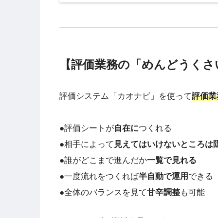
【評価業務の「めんどうくさ
評価システム「カオナビ」を使って
評価業
●評価シートが
自在に
つくれる
●相手によって
見えてはいけないところは
●誰がどこまで進んだか
一覧で見れる
●一度流れをつくれば
半自動で運用
できる
●全体のバランスを見て
甘辛調整
も可能