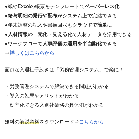
●紙やExcelの帳票をテンプレートで
ペーパーレス化
●
給与明細の発行や配布
がシステム上で完結できる
●年末調整の記入や書類回収も
クラウドで簡単
に
●
人材情報の一元化・見える化
で人材データを活用できる
●ワークフローで
人事評価の運用を半自動化
できる
⇒
詳しくはこちらから
面倒な入退社手続きは「労務管理システム」で楽に！
・労務管理システムで解決できる問題がわかる
・導入の効果やメリットがわかる
・効率化できる入退社業務の具体例がわかる
無料の
解説資料
をダウンロード⇒
こちらから