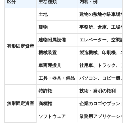
区分
主な種類
内容・例
土地
建物の敷地や駐車場な
建物
事務所、倉庫、工場な
建物附属設備
エレベーター、空調設
有形固定資産
機械装置
製造機械、印刷機、エ
車両運搬具
社用車、トラック、フ
工具・器具・備品
パソコン、コピー機、
特許権
技術・発明の権利
無形固定資産
商標権
企業のロゴやブランド
ソフトウェア
業務用アプリケーショ