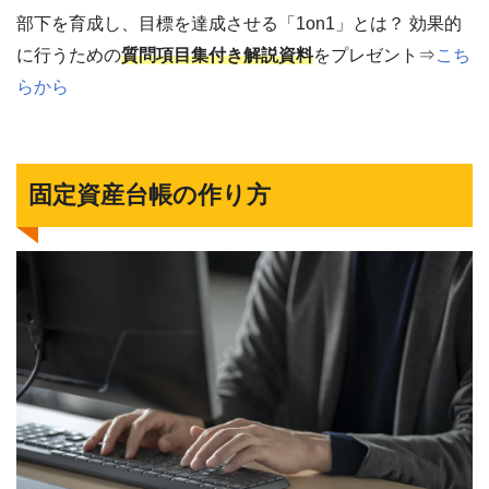
部下を育成し、目標を達成させる「1on1」とは？ 効果的
に行うための
質問項目集付き解説資料
をプレゼント⇒
こち
らから
固定資産台帳の作り方