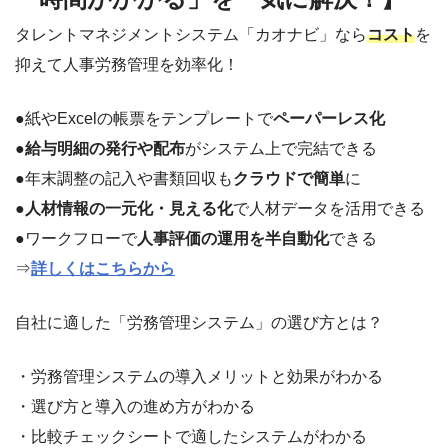
タレントマネジメントシステム「カオナビ」なら
コスト
を
抑えて人事労務管理を効率化！
●紙やExcelの帳票をテンプレートで
ペーパーレス化
●
給与明細の発行や配布
がシステム上で完結できる
●年末調整の記入や書類回収も
クラウドで簡単
に
●
人材情報の一元化・見える化
で人材データを活用できる
●ワークフローで
人事評価の運用を半自動化
できる
⇒
詳しくはこちらから
自社に適した「労務管理システム」の選び方とは？
・労務管理システムの導入メリットと効果がわかる
・選び方と導入の進め方がわかる
・比較チェックシートで適したシステムがわかる