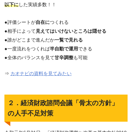
以下に
した実績多数！！
●評価シートが
自在に
つくれる
●相手によって
見えてはいけないところは隠せる
●誰がどこまで進んだか
一覧で見れる
●一度流れをつくれば
半自動で運用
できる
●全体のバランスを見て
甘辛調整
も可能
⇒
カオナビの資料を見てみたい
２．経済財政諮問会議「骨太の方針」
の人手不足対策