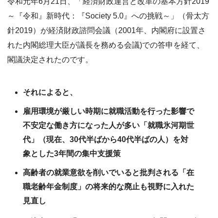
令和元年6月21日、「経済財政運営と改革の基本方針2019
～『令和』新時代：『Society 5.0』への挑戦～」（骨太方
針2019）が経済財政諮問会議（2001年、内閣府に設置さ
れた内閣総理大臣が議長を務める会議)での答申を経て、
閣議決定されたのです。
それによると、
雇用環境が厳しい時期に就職活動を行った影響で
不安定な働き方になった人が多い「就職氷河期世
代」（現在、30代半ばから40代半ばの人）を対
象とした3年間の集中支援策
高齢者の就業意欲を削いでいると批判される「在
職老齢年金制度」の将来的な廃止も視野に入れた
見直し