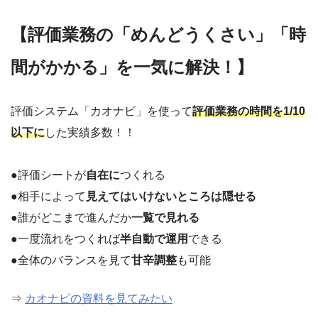
【評価業務の「めんどうくさい」「時
間がかかる」を一気に解決！】
評価システム「カオナビ」を使って
評価業務の時間を1/10
以下に
した実績多数！！
●評価シートが
自在に
つくれる
●相手によって
見えてはいけないところは隠せる
●誰がどこまで進んだか
一覧で見れる
●一度流れをつくれば
半自動で運用
できる
●全体のバランスを見て
甘辛調整
も可能
⇒
カオナビの資料を見てみたい