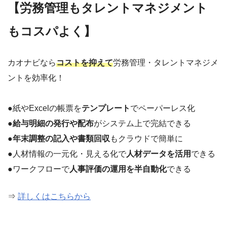
【労務管理もタレントマネジメント
もコスパよく】
カオナビなら
コストを抑えて
労務管理・タレントマネジメ
ントを効率化！
●紙やExcelの帳票を
テンプレート
でペーパーレス化
●
給与明細の発行や配布
がシステム上で完結できる
●
年末調整の記入や書類回収
もクラウドで簡単に
●人材情報の一元化・見える化で
人材データを活用
できる
●ワークフローで
人事評価の運用を半自動化
できる
⇒
詳しくはこちらから