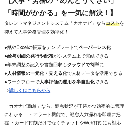
【人事・労務の「めんどうくさい」
「時間がかかる」を一気に解決！】
タレントマネジメントシステム「カオナビ」なら
コスト
を
抑えて人事労務管理を効率化！
●紙やExcelの帳票をテンプレートで
ペーパーレス化
●
給与明細の発行や配布
がシステム上で完結できる
●年末調整の記入や書類回収も
クラウドで簡単
に
●
人材情報の一元化・見える化
で人材データを活用できる
●ワークフローで
人事評価の運用を半自動化
できる
⇒
詳しくはこちらから
「カオナビ勤怠」なら、勤怠状況が正確かつ効率的に管理
にわかる！ ・アラート機能で、勤怠入力漏れを即座に把
握 ・カード打刻だけでなくチャットやWeb打刻にも対応