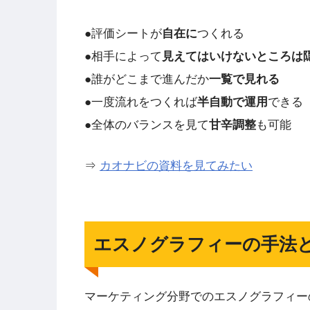
●評価シートが
自在に
つくれる
●相手によって
見えてはいけないところは
●誰がどこまで進んだか
一覧で見れる
●一度流れをつくれば
半自動で運用
できる
●全体のバランスを見て
甘辛調整
も可能
⇒
カオナビの資料を見てみたい
エスノグラフィーの手法
マーケティング分野でのエスノグラフィー