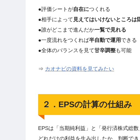
●評価シートが
自在に
つくれる
●相手によって
見えてはいけないところは
●誰がどこまで進んだか
一覧で見れる
●一度流れをつくれば
半自動で運用
できる
●全体のバランスを見て
甘辛調整
も可能
⇒
カオナビの資料を見てみたい
２．EPSの計算の仕組み
EPSは「当期純利益」と「発行済株式総数
どれだけの利益を生み出したか、判断でき