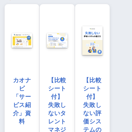
カオナ
【比較
【比較
ビ
シート
シート
「サー
付】
付】
ビス紹
失敗し
失敗し
介」資
ないタ
ない評
料
レント
価シス
マネジ
テムの