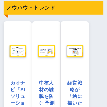
ノウハウ・トレンド
カオナ
中核人
経営戦
ビ「AI
材の離
略が
ソリュ
脱を防
「絵に
ーショ
ぐ 予測
描いた