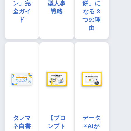
ン」完
型人事
餅」に
全ガイ
戦略
なる 3
ド
つの理
由
タレマ
【プロ
データ
ネ白書
ンプト
×AIが