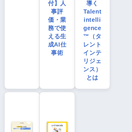
付】人
導く
事評
Talent
価・業
intelli
務で使
gence
える生
™（タ
成AI仕
レント
事術
インテ
リジェ
ンス）
とは