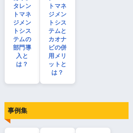
タレン
トマネ
トマネ
ジメン
ジメン
トシス
トシス
テムと
テムの
カオナ
部門導
ビの併
入と
用メリ
は？
ットと
は？
事例集