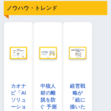
ノウハウ・トレンド
カオナ
中核人
経営戦
ビ「AI
材の離
略が
ソリュ
脱を防
「絵に
ーショ
ぐ 予測
描いた