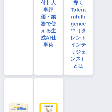
付】人
導く
事評
Talent
価・業
intelli
務で使
gence
える生
™（タ
成AI仕
レント
事術
インテ
リジェ
ンス）
とは