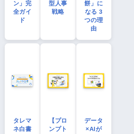
ン」完
型人事
餅」に
全ガイ
戦略
なる 3
ド
つの理
由
タレマ
【プロ
データ
ネ白書
ンプト
×AIが