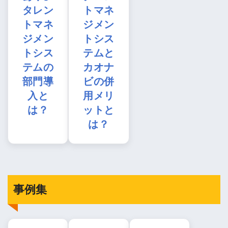
タレン
トマネ
トマネ
ジメン
ジメン
トシス
トシス
テムと
テムの
カオナ
部門導
ビの併
入と
用メリ
は？
ットと
は？
事例集