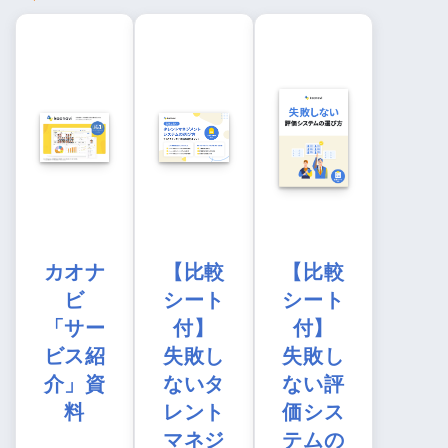
カオナ
【比較
【比較
ビ
シート
シート
「サー
付】
付】
ビス紹
失敗し
失敗し
介」資
ないタ
ない評
料
レント
価シス
マネジ
テムの