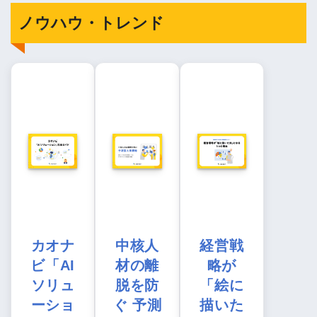
ノウハウ・トレンド
カオナ
中核人
経営戦
ビ「AI
材の離
略が
ソリュ
脱を防
「絵に
ーショ
ぐ 予測
描いた