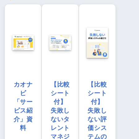
カオナ
【比較
【比較
ビ
シート
シート
「サー
付】
付】
ビス紹
失敗し
失敗し
介」資
ないタ
ない評
料
レント
価シス
マネジ
テムの