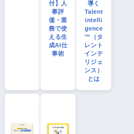
付】人
導く
事評
Talent
価・業
intelli
務で使
gence
える生
™（タ
成AI仕
レント
事術
インテ
リジェ
ンス）
とは