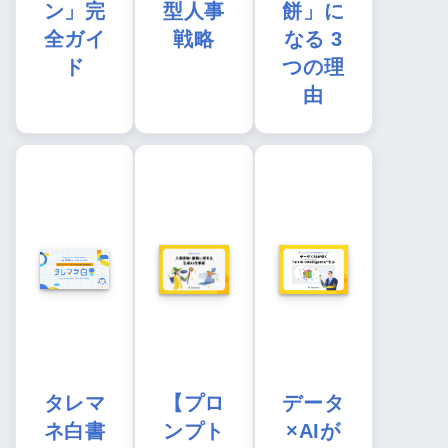
ン」完
型人事
餅」に
全ガイ
戦略
なる 3
ド
つの理
由
タレマ
【プロ
データ
ネ白書
ンプト
×AIが