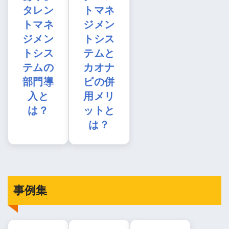
タレン
トマネ
トマネ
ジメン
ジメン
トシス
トシス
テムと
テムの
カオナ
部門導
ビの併
入と
用メリ
は？
ットと
は？
事例集