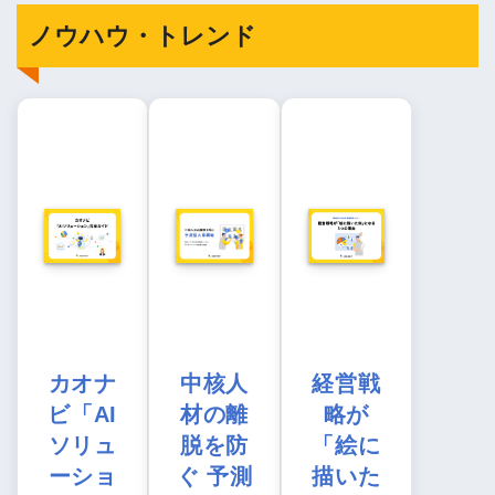
ノウハウ・トレンド
カオナ
中核人
経営戦
ビ「AI
材の離
略が
ソリュ
脱を防
「絵に
ーショ
ぐ 予測
描いた