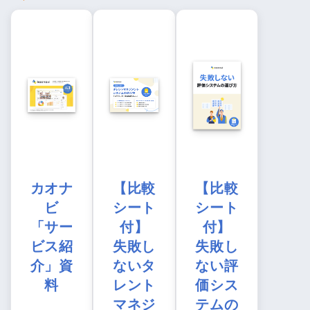
カオナ
【比較
【比較
ビ
シート
シート
「サー
付】
付】
ビス紹
失敗し
失敗し
介」資
ないタ
ない評
料
レント
価シス
マネジ
テムの