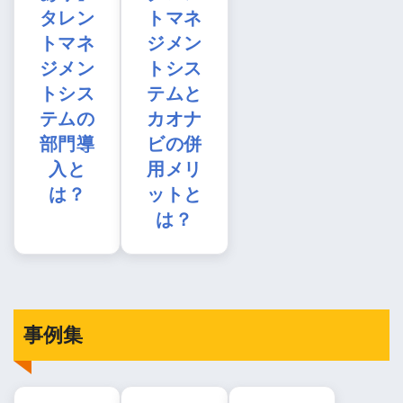
タレン
トマネ
トマネ
ジメン
ジメン
トシス
トシス
テムと
テムの
カオナ
部門導
ビの併
入と
用メリ
は？
ットと
は？
事例集