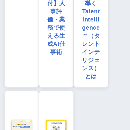
付】人
導く
事評
Talent
価・業
intelli
務で使
gence
える生
™（タ
成AI仕
レント
事術
インテ
リジェ
ンス）
とは