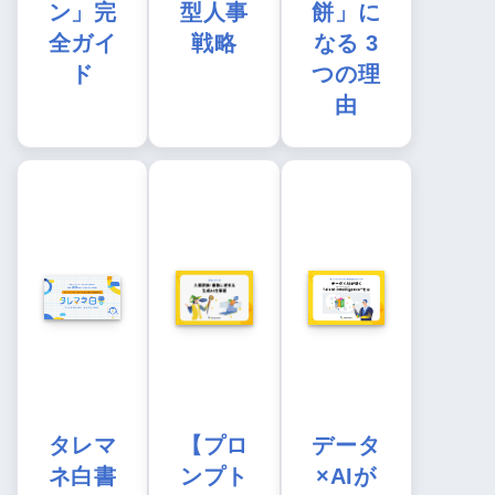
ン」完
型人事
餅」に
全ガイ
戦略
なる 3
ド
つの理
由
タレマ
【プロ
データ
ネ白書
ンプト
×AIが