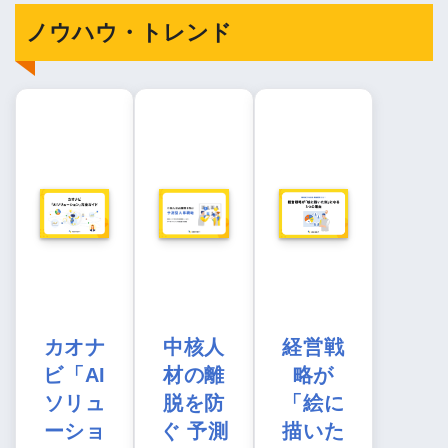
ノウハウ・トレンド
カオナ
中核人
経営戦
ビ「AI
材の離
略が
ソリュ
脱を防
「絵に
ーショ
ぐ 予測
描いた