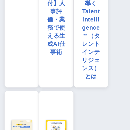
付】人
導く
事評
Talent
価・業
intelli
務で使
gence
える生
™（タ
成AI仕
レント
事術
インテ
リジェ
ンス）
とは