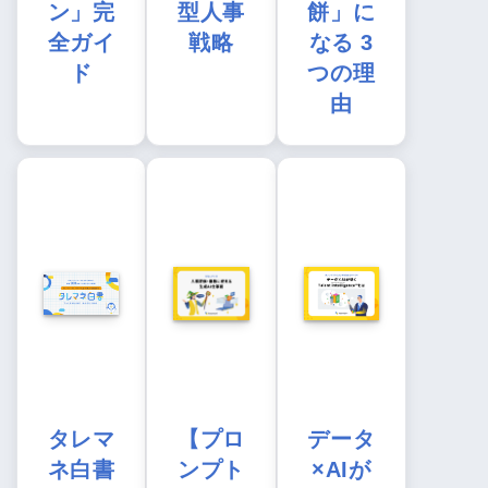
ン」完
型人事
餅」に
全ガイ
戦略
なる 3
ド
つの理
由
タレマ
【プロ
データ
ネ白書
ンプト
×AIが