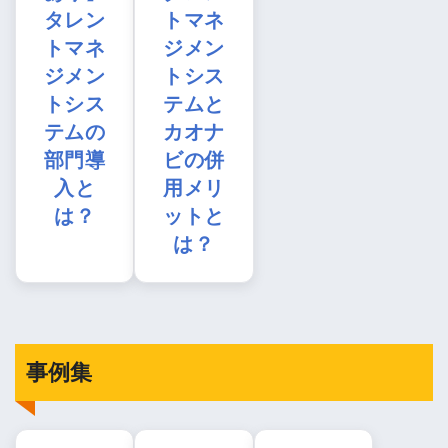
タレン
トマネ
トマネ
ジメン
ジメン
トシス
トシス
テムと
テムの
カオナ
部門導
ビの併
入と
用メリ
は？
ットと
は？
事例集