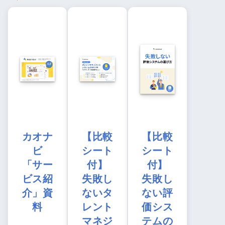
カオナ
【比較
【比較
ビ
シート
シート
「サー
付】
付】
ビス紹
失敗し
失敗し
介」資
ないタ
ない評
料
レント
価シス
マネジ
テムの