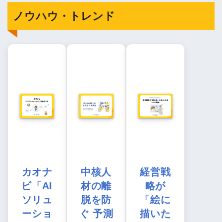
ノウハウ・トレンド
カオナ
中核人
経営戦
ビ「AI
材の離
略が
ソリュ
脱を防
「絵に
ーショ
ぐ 予測
描いた