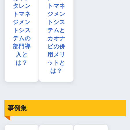
タレン
トマネ
トマネ
ジメン
ジメン
トシス
トシス
テムと
テムの
カオナ
部門導
ビの併
入と
用メリ
は？
ットと
は？
事例集