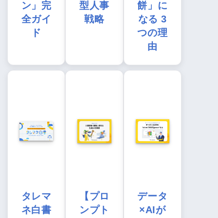
ン」完
型人事
餅」に
全ガイ
戦略
なる 3
ド
つの理
由
タレマ
【プロ
データ
ネ白書
ンプト
×AIが