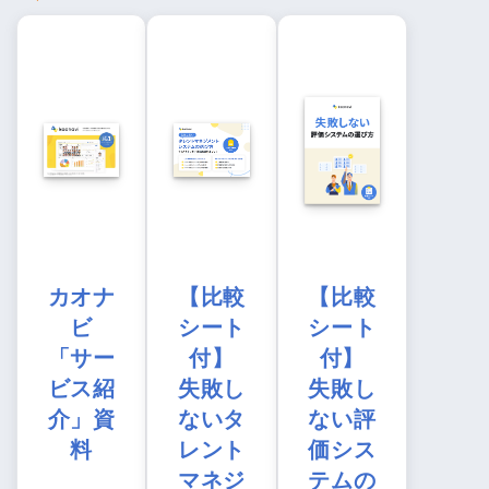
カオナ
【比較
【比較
ビ
シート
シート
「サー
付】
付】
ビス紹
失敗し
失敗し
介」資
ないタ
ない評
料
レント
価シス
マネジ
テムの