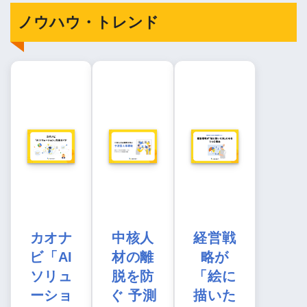
ノウハウ・トレンド
カオナ
中核人
経営戦
ビ「AI
材の離
略が
ソリュ
脱を防
「絵に
ーショ
ぐ 予測
描いた