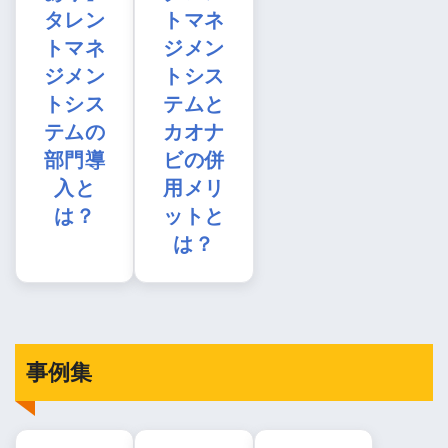
タレン
トマネ
トマネ
ジメン
ジメン
トシス
トシス
テムと
テムの
カオナ
部門導
ビの併
入と
用メリ
は？
ットと
は？
事例集