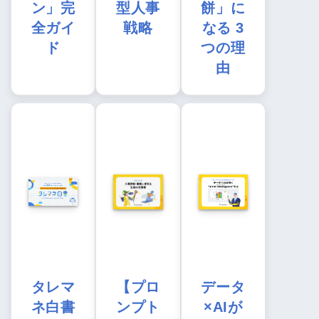
ン」完
型人事
餅」に
全ガイ
戦略
なる 3
ド
つの理
由
タレマ
【プロ
データ
ネ白書
ンプト
×AIが