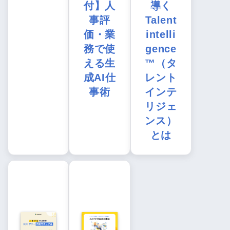
付】人
導く
事評
Talent
価・業
intelli
務で使
gence
える生
™（タ
成AI仕
レント
事術
インテ
リジェ
ンス）
とは