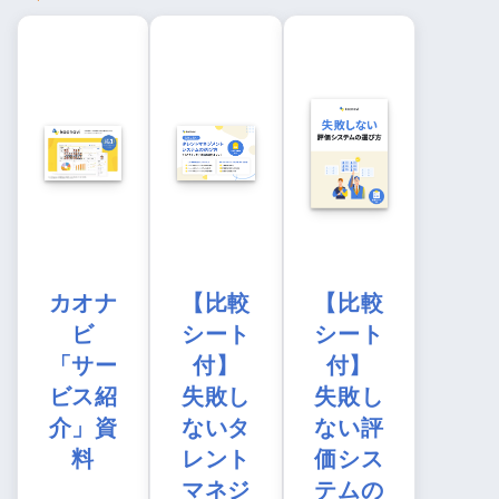
カオナ
【比較
【比較
ビ
シート
シート
「サー
付】
付】
ビス紹
失敗し
失敗し
介」資
ないタ
ない評
料
レント
価シス
マネジ
テムの