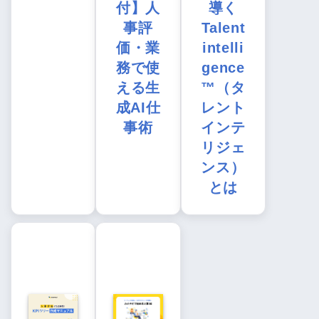
付】人
導く
事評
Talent
価・業
intelli
務で使
gence
える生
™（タ
成AI仕
レント
事術
インテ
リジェ
ンス）
とは