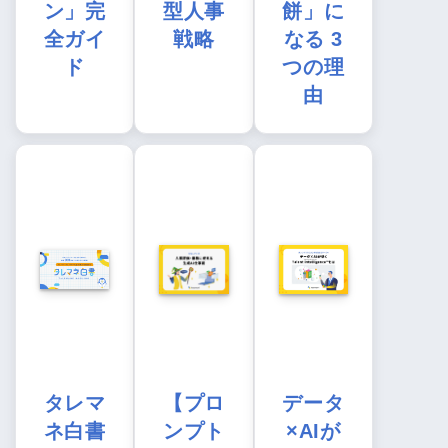
ン」完
型人事
餅」に
全ガイ
戦略
なる 3
ド
つの理
由
タレマ
【プロ
データ
ネ白書
ンプト
×AIが