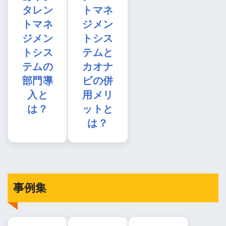
タレン
トマネ
トマネ
ジメン
ジメン
トシス
トシス
テムと
テムの
カオナ
部門導
ビの併
入と
用メリ
は？
ットと
は？
事例集