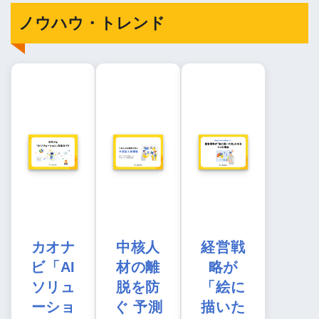
ノウハウ・トレンド
カオナ
中核人
経営戦
ビ「AI
材の離
略が
ソリュ
脱を防
「絵に
ーショ
ぐ 予測
描いた