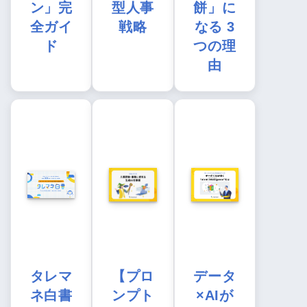
ン」完
型人事
餅」に
全ガイ
戦略
なる 3
ド
つの理
由
タレマ
【プロ
データ
ネ白書
ンプト
×AIが