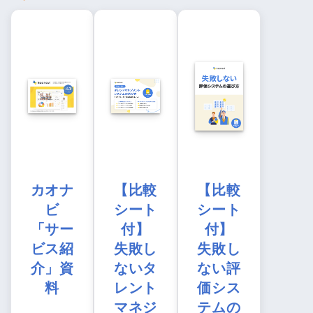
カオナ
【比較
【比較
ビ
シート
シート
「サー
付】
付】
ビス紹
失敗し
失敗し
介」資
ないタ
ない評
料
レント
価シス
マネジ
テムの