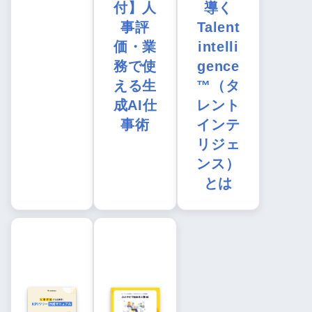
付】人
導く
事評
Talent
価・業
intelli
務で使
gence
える生
™（タ
成AI仕
レント
事術
インテ
リジェ
ンス）
とは