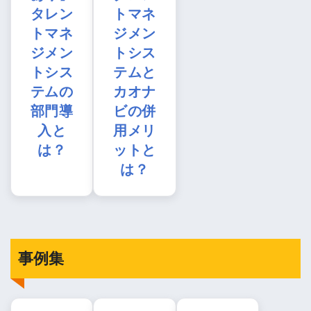
タレン
トマネ
トマネ
ジメン
ジメン
トシス
トシス
テムと
テムの
カオナ
部門導
ビの併
入と
用メリ
は？
ットと
は？
事例集