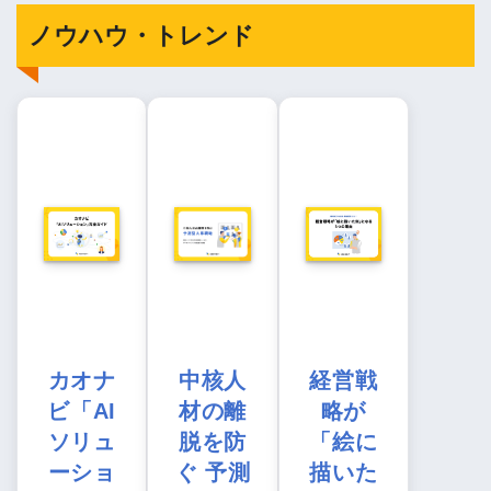
ノウハウ・トレンド
カオナ
中核人
経営戦
ビ「AI
材の離
略が
ソリュ
脱を防
「絵に
ーショ
ぐ 予測
描いた