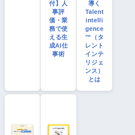
付】人
導く
事評
Talent
価・業
intelli
務で使
gence
える生
™（タ
成AI仕
レント
事術
インテ
リジェ
ンス）
とは