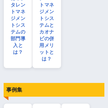
タレン
トマネ
トマネ
ジメン
ジメン
トシス
トシス
テムと
テムの
カオナ
部門導
ビの併
入と
用メリ
は？
ットと
は？
事例集