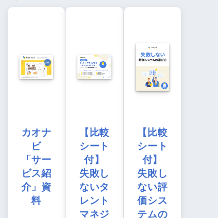
カオナ
【比較
【比較
ビ
シート
シート
「サー
付】
付】
ビス紹
失敗し
失敗し
介」資
ないタ
ない評
料
レント
価シス
マネジ
テムの