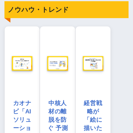
ノウハウ・トレンド
カオナ
中核人
経営戦
ビ「AI
材の離
略が
ソリュ
脱を防
「絵に
ーショ
ぐ 予測
描いた