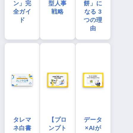
ン」完
型人事
餅」に
全ガイ
戦略
なる 3
ド
つの理
由
タレマ
【プロ
データ
ネ白書
ンプト
×AIが