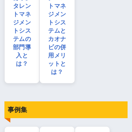
タレン
トマネ
トマネ
ジメン
ジメン
トシス
トシス
テムと
テムの
カオナ
部門導
ビの併
入と
用メリ
は？
ットと
は？
事例集