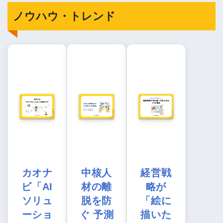
ノウハウ・トレンド
カオナ
中核人
経営戦
ビ「AI
材の離
略が
ソリュ
脱を防
「絵に
ーショ
ぐ 予測
描いた