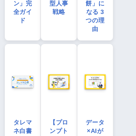
ン」完
型人事
餅」に
全ガイ
戦略
なる 3
ド
つの理
由
タレマ
【プロ
データ
ネ白書
ンプト
×AIが