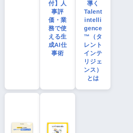
付】人
導く
事評
Talent
価・業
intelli
務で使
gence
える生
™（タ
成AI仕
レント
事術
インテ
リジェ
ンス）
とは