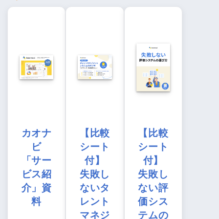
カオナ
【比較
【比較
ビ
シート
シート
「サー
付】
付】
ビス紹
失敗し
失敗し
介」資
ないタ
ない評
料
レント
価シス
マネジ
テムの