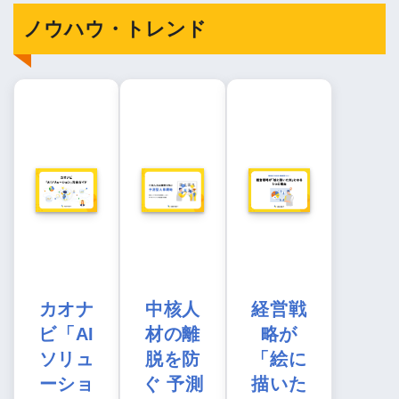
ノウハウ・トレンド
カオナ
中核人
経営戦
ビ「AI
材の離
略が
ソリュ
脱を防
「絵に
ーショ
ぐ 予測
描いた