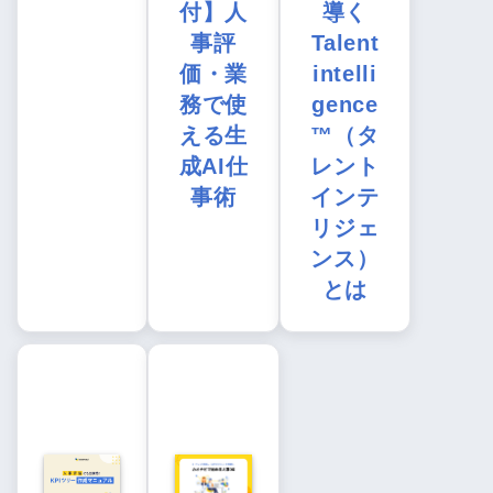
付】人
導く
事評
Talent
価・業
intelli
務で使
gence
える生
™（タ
成AI仕
レント
事術
インテ
リジェ
ンス）
とは