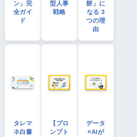
ン」完
型人事
餅」に
全ガイ
戦略
なる 3
ド
つの理
由
タレマ
【プロ
データ
ネ白書
ンプト
×AIが