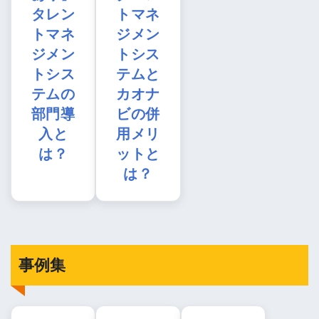
タレン
トマネ
トマネ
ジメン
ジメン
トシス
トシス
テムと
テムの
カオナ
部門導
ビの併
入と
用メリ
は？
ットと
は？
事例集