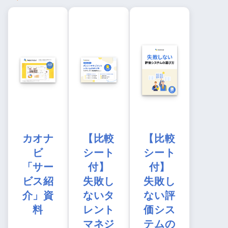
カオナ
【比較
【比較
ビ
シート
シート
「サー
付】
付】
ビス紹
失敗し
失敗し
介」資
ないタ
ない評
料
レント
価シス
マネジ
テムの