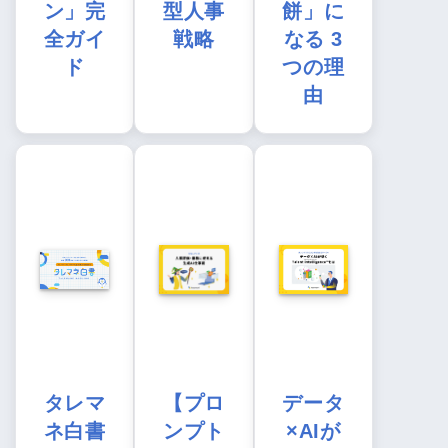
ン」完
型人事
餅」に
全ガイ
戦略
なる 3
ド
つの理
由
タレマ
【プロ
データ
ネ白書
ンプト
×AIが