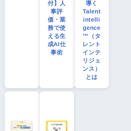
付】人
導く
事評
Talent
価・業
intelli
務で使
gence
える生
™（タ
成AI仕
レント
事術
インテ
リジェ
ンス）
とは