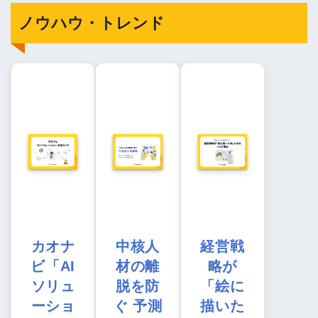
ノウハウ・トレンド
カオナ
中核人
経営戦
ビ「AI
材の離
略が
ソリュ
脱を防
「絵に
ーショ
ぐ 予測
描いた