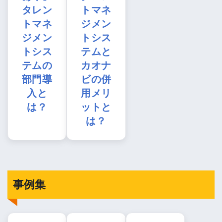
タレン
トマネ
トマネ
ジメン
ジメン
トシス
トシス
テムと
テムの
カオナ
部門導
ビの併
入と
用メリ
は？
ットと
は？
事例集