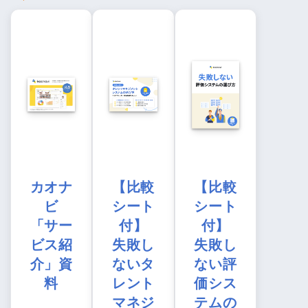
カオナ
【比較
【比較
ビ
シート
シート
「サー
付】
付】
ビス紹
失敗し
失敗し
介」資
ないタ
ない評
料
レント
価シス
マネジ
テムの