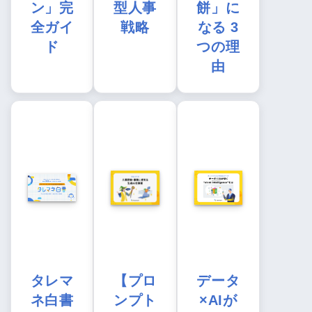
ン」完
型人事
餅」に
全ガイ
戦略
なる 3
ド
つの理
由
タレマ
【プロ
データ
ネ白書
ンプト
×AIが