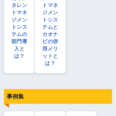
タレン
トマネ
トマネ
ジメン
ジメン
トシス
トシス
テムと
テムの
カオナ
部門導
ビの併
入と
用メリ
は？
ットと
は？
事例集