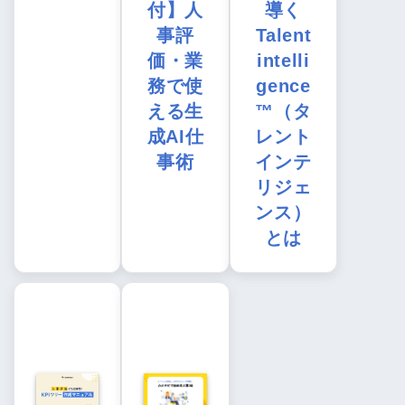
付】人
導く
事評
Talent
価・業
intelli
務で使
gence
える生
™（タ
成AI仕
レント
事術
インテ
リジェ
ンス）
とは