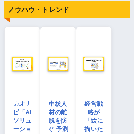
ノウハウ・トレンド
カオナ
中核人
経営戦
ビ「AI
材の離
略が
ソリュ
脱を防
「絵に
ーショ
ぐ 予測
描いた