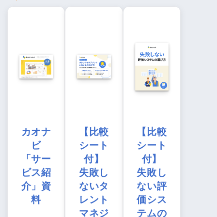
カオナ
【比較
【比較
ビ
シート
シート
「サー
付】
付】
ビス紹
失敗し
失敗し
介」資
ないタ
ない評
料
レント
価シス
マネジ
テムの