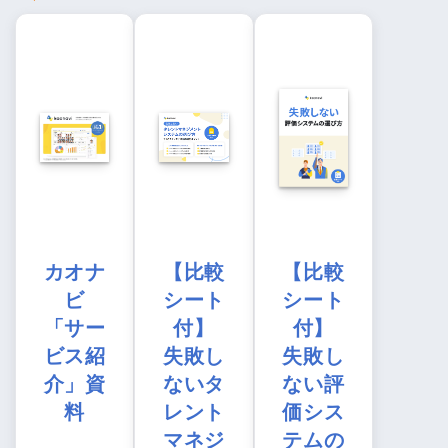
カオナ
【比較
【比較
ビ
シート
シート
「サー
付】
付】
ビス紹
失敗し
失敗し
介」資
ないタ
ない評
料
レント
価シス
マネジ
テムの