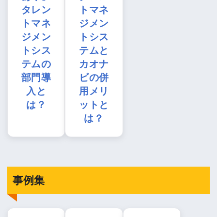
タレン
トマネ
トマネ
ジメン
ジメン
トシス
トシス
テムと
テムの
カオナ
部門導
ビの併
入と
用メリ
は？
ットと
は？
事例集