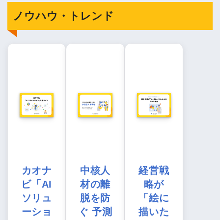
ノウハウ・トレンド
カオナ
中核人
経営戦
ビ「AI
材の離
略が
ソリュ
脱を防
「絵に
ーショ
ぐ 予測
描いた