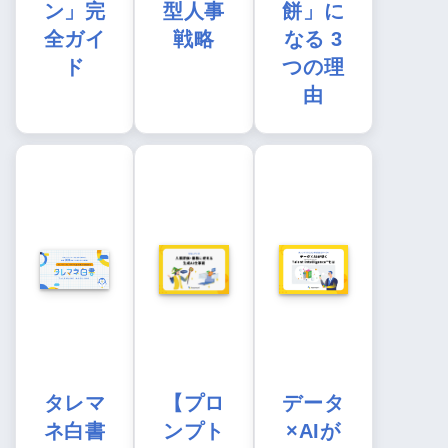
ン」完
型人事
餅」に
全ガイ
戦略
なる 3
ド
つの理
由
タレマ
【プロ
データ
ネ白書
ンプト
×AIが