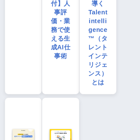
付】人
導く
事評
Talent
価・業
intelli
務で使
gence
える生
™（タ
成AI仕
レント
事術
インテ
リジェ
ンス）
とは