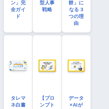
ン」完
型人事
餅」に
全ガイ
戦略
なる 3
ド
つの理
由
タレマ
【プロ
データ
ネ白書
ンプト
×AIが