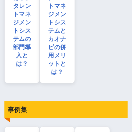
タレン
トマネ
トマネ
ジメン
ジメン
トシス
トシス
テムと
テムの
カオナ
部門導
ビの併
入と
用メリ
は？
ットと
は？
事例集