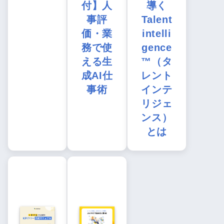
付】人
導く
事評
Talent
価・業
intelli
務で使
gence
える生
™（タ
成AI仕
レント
事術
インテ
リジェ
ンス）
とは