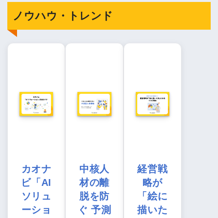
ノウハウ・トレンド
カオナ
中核人
経営戦
ビ「AI
材の離
略が
ソリュ
脱を防
「絵に
ーショ
ぐ 予測
描いた