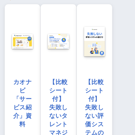
カオナ
【比較
【比較
ビ
シート
シート
「サー
付】
付】
ビス紹
失敗し
失敗し
介」資
ないタ
ない評
料
レント
価シス
マネジ
テムの