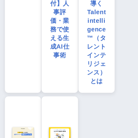
付】人
導く
事評
Talent
価・業
intelli
務で使
gence
える生
™（タ
成AI仕
レント
事術
インテ
リジェ
ンス）
とは