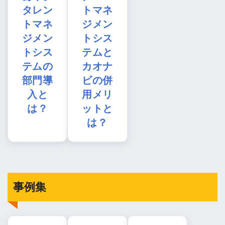
タレン
トマネ
トマネ
ジメン
ジメン
トシス
トシス
テムと
テムの
カオナ
部門導
ビの併
入と
用メリ
は？
ットと
は？
事例集