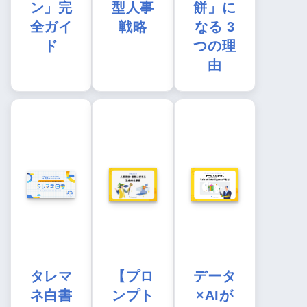
ン」完
型人事
餅」に
全ガイ
戦略
なる 3
ド
つの理
由
タレマ
【プロ
データ
ネ白書
ンプト
×AIが