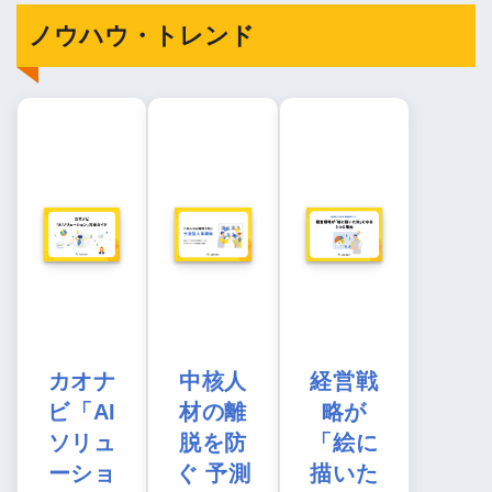
ノウハウ・トレンド
カオナ
中核人
経営戦
ビ「AI
材の離
略が
ソリュ
脱を防
「絵に
ーショ
ぐ 予測
描いた