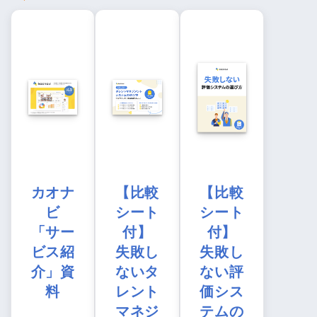
カオナ
【比較
【比較
ビ
シート
シート
「サー
付】
付】
ビス紹
失敗し
失敗し
介」資
ないタ
ない評
料
レント
価シス
マネジ
テムの