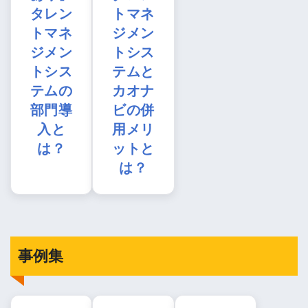
タレン
トマネ
トマネ
ジメン
ジメン
トシス
トシス
テムと
テムの
カオナ
部門導
ビの併
入と
用メリ
は？
ットと
は？
事例集