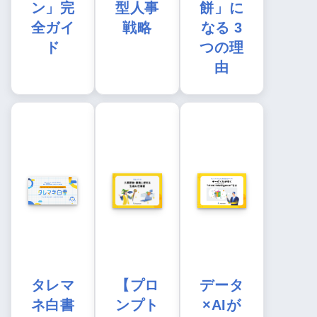
ン」完
型人事
餅」に
全ガイ
戦略
なる 3
ド
つの理
由
タレマ
【プロ
データ
ネ白書
ンプト
×AIが