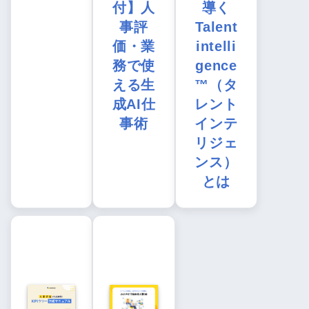
付】人
導く
事評
Talent
価・業
intelli
務で使
gence
える生
™（タ
成AI仕
レント
事術
インテ
リジェ
ンス）
とは