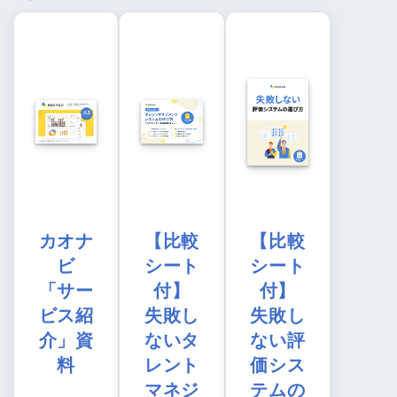
カオナ
【比較
【比較
ビ
シート
シート
「サー
付】
付】
ビス紹
失敗し
失敗し
介」資
ないタ
ない評
料
レント
価シス
マネジ
テムの