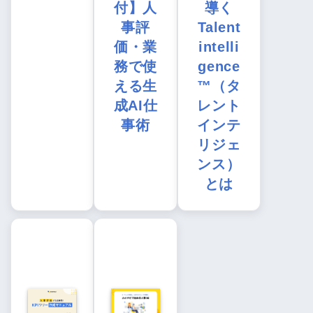
付】人
導く
事評
Talent
価・業
intelli
務で使
gence
える生
™（タ
成AI仕
レント
事術
インテ
リジェ
ンス）
とは