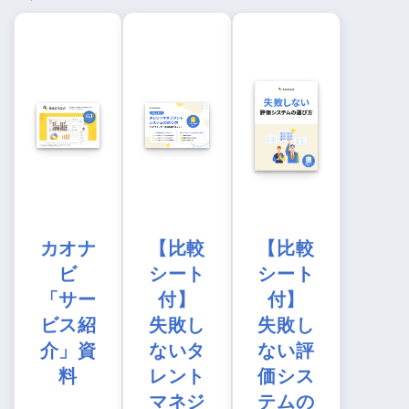
カオナ
【比較
【比較
ビ
シート
シート
「サー
付】
付】
ビス紹
失敗し
失敗し
介」資
ないタ
ない評
料
レント
価シス
マネジ
テムの