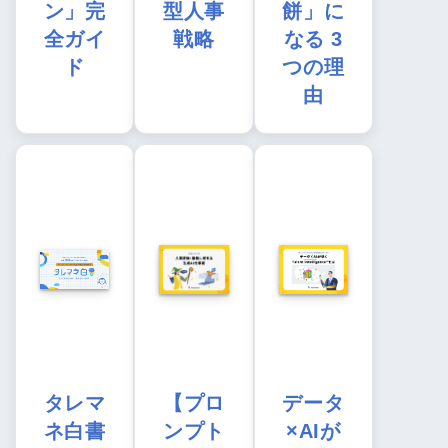
ン」完
型人事
餅」に
全ガイ
戦略
なる 3
ド
つの理
由
タレマ
【プロ
データ
ネ白書
ンプト
×AIが