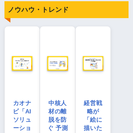
ノウハウ・トレンド
カオナ
中核人
経営戦
ビ「AI
材の離
略が
ソリュ
脱を防
「絵に
ーショ
ぐ 予測
描いた