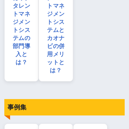
タレン
トマネ
トマネ
ジメン
ジメン
トシス
トシス
テムと
テムの
カオナ
部門導
ビの併
入と
用メリ
は？
ットと
は？
事例集