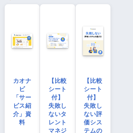
カオナ
【比較
【比較
ビ
シート
シート
「サー
付】
付】
ビス紹
失敗し
失敗し
介」資
ないタ
ない評
料
レント
価シス
マネジ
テムの