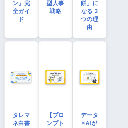
ン」完
型人事
餅」に
全ガイ
戦略
なる 3
ド
つの理
由
タレマ
【プロ
データ
ネ白書
ンプト
×AIが