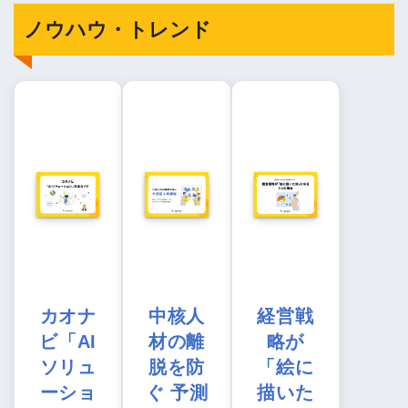
ノウハウ・トレンド
カオナ
中核人
経営戦
ビ「AI
材の離
略が
ソリュ
脱を防
「絵に
ーショ
ぐ 予測
描いた