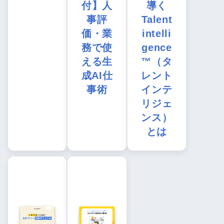
付】人
導く
事評
Talent
価・業
intelli
務で使
gence
える生
™（タ
成AI仕
レント
事術
インテ
リジェ
ンス）
とは