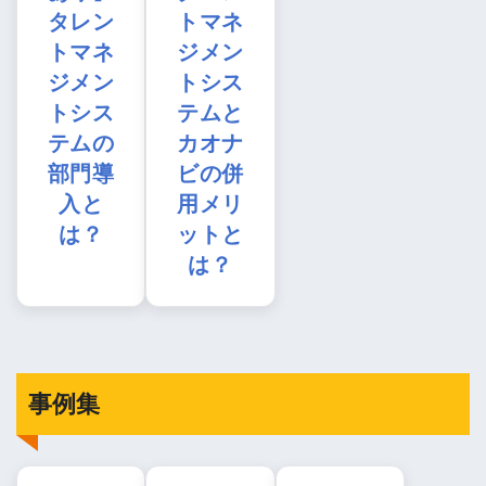
タレン
トマネ
トマネ
ジメン
ジメン
トシス
トシス
テムと
テムの
カオナ
部門導
ビの併
入と
用メリ
は？
ットと
は？
事例集