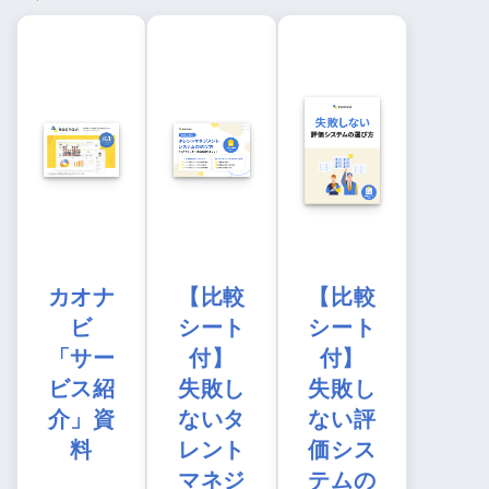
カオナ
【比較
【比較
ビ
シート
シート
「サー
付】
付】
ビス紹
失敗し
失敗し
介」資
ないタ
ない評
料
レント
価シス
マネジ
テムの