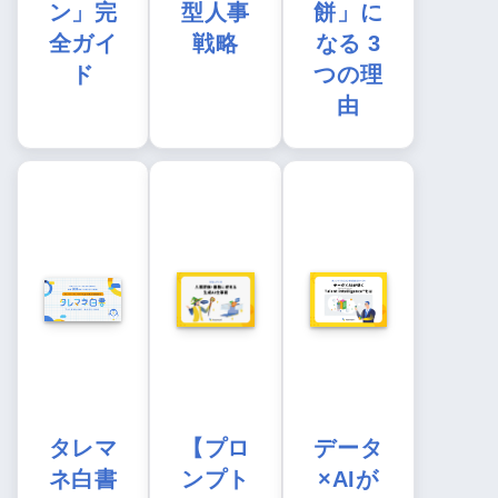
ン」完
型人事
餅」に
全ガイ
戦略
なる 3
ド
つの理
由
タレマ
【プロ
データ
ネ白書
ンプト
×AIが