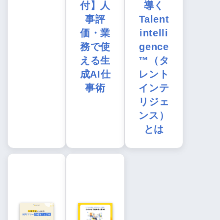
付】人
導く
事評
Talent
価・業
intelli
務で使
gence
える生
™（タ
成AI仕
レント
事術
インテ
リジェ
ンス）
とは