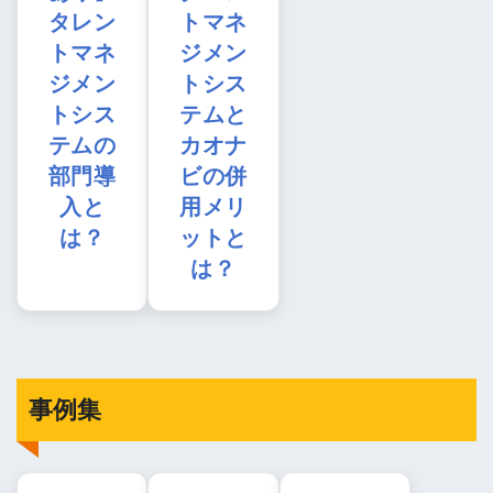
タレン
トマネ
トマネ
ジメン
ジメン
トシス
トシス
テムと
テムの
カオナ
部門導
ビの併
入と
用メリ
は？
ットと
は？
事例集