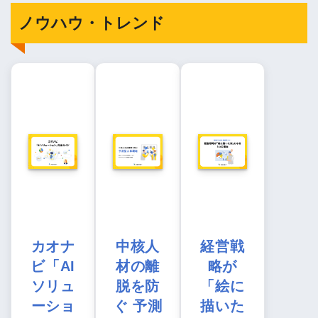
ノウハウ・トレンド
カオナ
中核人
経営戦
ビ「AI
材の離
略が
ソリュ
脱を防
「絵に
ーショ
ぐ 予測
描いた