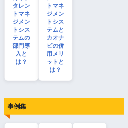
タレン
トマネ
トマネ
ジメン
ジメン
トシス
トシス
テムと
テムの
カオナ
部門導
ビの併
入と
用メリ
は？
ットと
は？
事例集