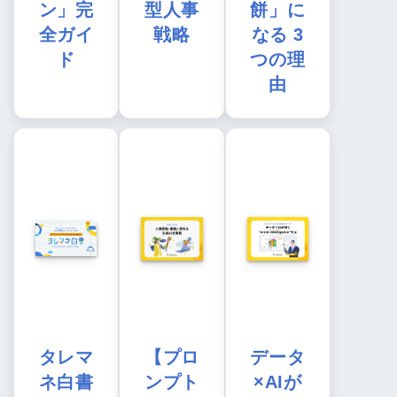
ン」完
型人事
餅」に
全ガイ
戦略
なる 3
ド
つの理
由
タレマ
【プロ
データ
ネ白書
ンプト
×AIが