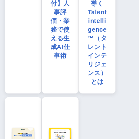
付】人
導く
事評
Talent
価・業
intelli
務で使
gence
える生
™（タ
成AI仕
レント
事術
インテ
リジェ
ンス）
とは