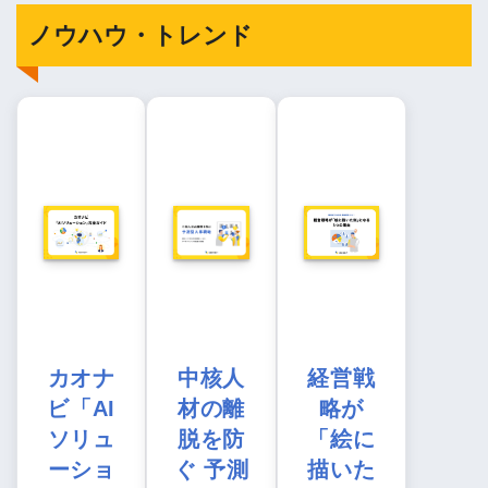
ノウハウ・トレンド
カオナ
中核人
経営戦
ビ「AI
材の離
略が
ソリュ
脱を防
「絵に
ーショ
ぐ 予測
描いた