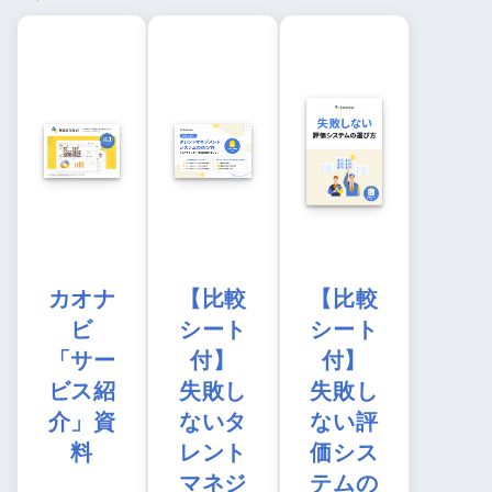
カオナ
【比較
【比較
ビ
シート
シート
「サー
付】
付】
ビス紹
失敗し
失敗し
介」資
ないタ
ない評
料
レント
価シス
マネジ
テムの