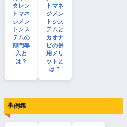
タレン
トマネ
トマネ
ジメン
ジメン
トシス
トシス
テムと
テムの
カオナ
部門導
ビの併
入と
用メリ
は？
ットと
は？
事例集