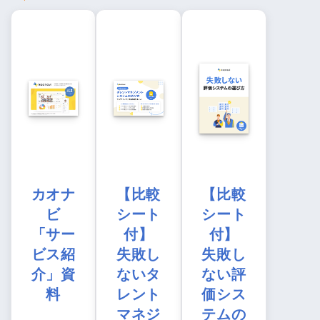
カオナ
【比較
【比較
ビ
シート
シート
「サー
付】
付】
ビス紹
失敗し
失敗し
介」資
ないタ
ない評
料
レント
価シス
マネジ
テムの