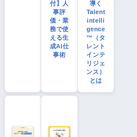
付】人
導く
事評
Talent
価・業
intelli
務で使
gence
える生
™（タ
成AI仕
レント
事術
インテ
リジェ
ンス）
とは