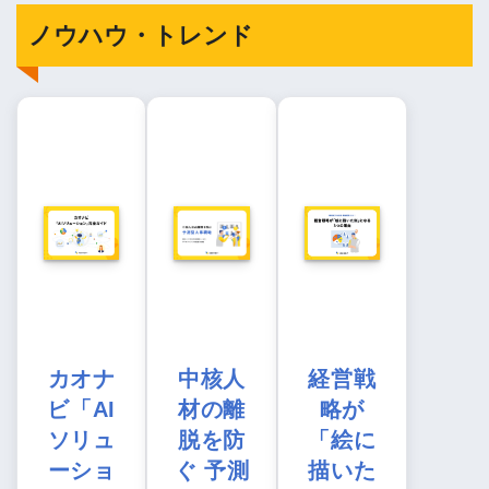
ノウハウ・トレンド
カオナ
中核人
経営戦
ビ「AI
材の離
略が
ソリュ
脱を防
「絵に
ーショ
ぐ 予測
描いた