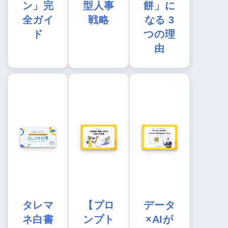
ン」完
型人事
餅」に
全ガイ
戦略
なる 3
ド
つの理
由
タレマ
【プロ
データ
ネ白書
ンプト
×AIが