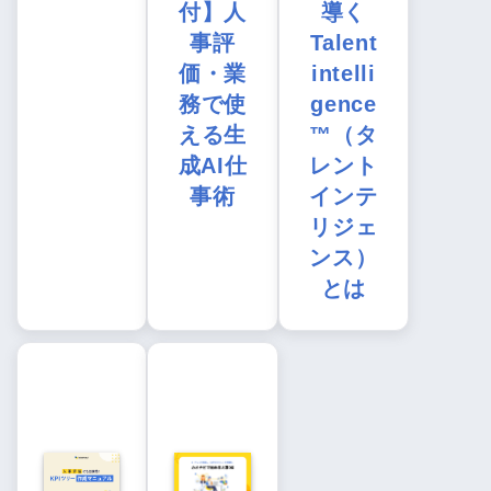
付】人
導く
事評
Talent
価・業
intelli
務で使
gence
える生
™（タ
成AI仕
レント
事術
インテ
リジェ
ンス）
とは