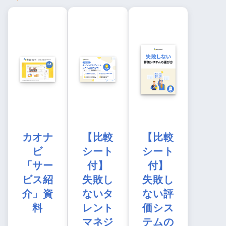
カオナ
【比較
【比較
ビ
シート
シート
「サー
付】
付】
ビス紹
失敗し
失敗し
介」資
ないタ
ない評
料
レント
価シス
マネジ
テムの