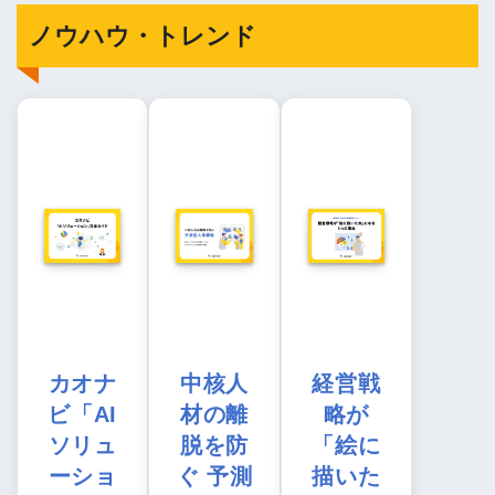
ノウハウ・トレンド
カオナ
中核人
経営戦
ビ「AI
材の離
略が
ソリュ
脱を防
「絵に
ーショ
ぐ 予測
描いた