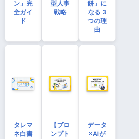
ン」完
型人事
餅」に
全ガイ
戦略
なる 3
ド
つの理
由
タレマ
【プロ
データ
ネ白書
ンプト
×AIが