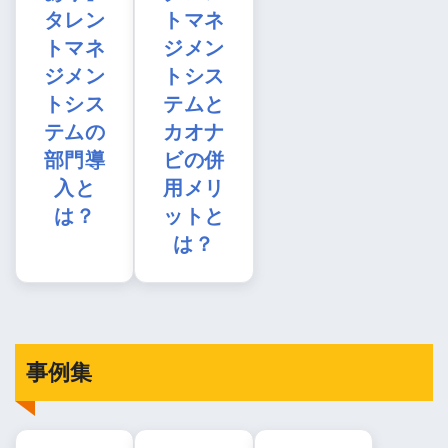
タレン
トマネ
トマネ
ジメン
ジメン
トシス
トシス
テムと
テムの
カオナ
部門導
ビの併
入と
用メリ
は？
ットと
は？
事例集