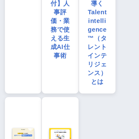
付】人
導く
事評
Talent
価・業
intelli
務で使
gence
える生
™（タ
成AI仕
レント
事術
インテ
リジェ
ンス）
とは