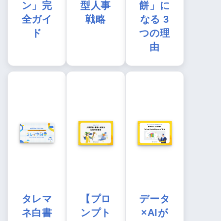
ン」完
型人事
餅」に
全ガイ
戦略
なる 3
ド
つの理
由
タレマ
【プロ
データ
ネ白書
ンプト
×AIが