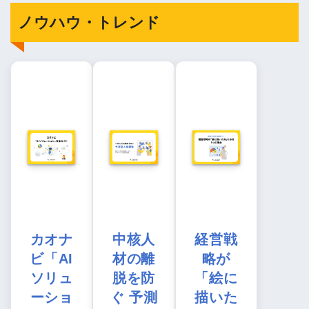
ノウハウ・トレンド
カオナ
中核人
経営戦
ビ「AI
材の離
略が
ソリュ
脱を防
「絵に
ーショ
ぐ 予測
描いた