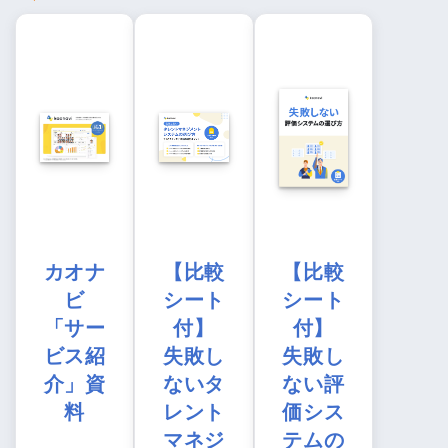
カオナ
【比較
【比較
ビ
シート
シート
「サー
付】
付】
ビス紹
失敗し
失敗し
介」資
ないタ
ない評
料
レント
価シス
マネジ
テムの