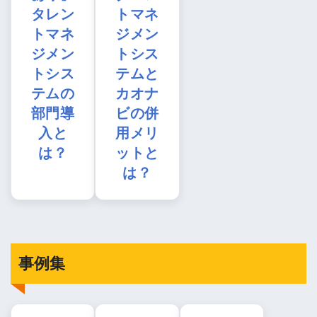
タレン
トマネ
トマネ
ジメン
ジメン
トシス
トシス
テムと
テムの
カオナ
部門導
ビの併
入と
用メリ
は？
ットと
は？
事例集