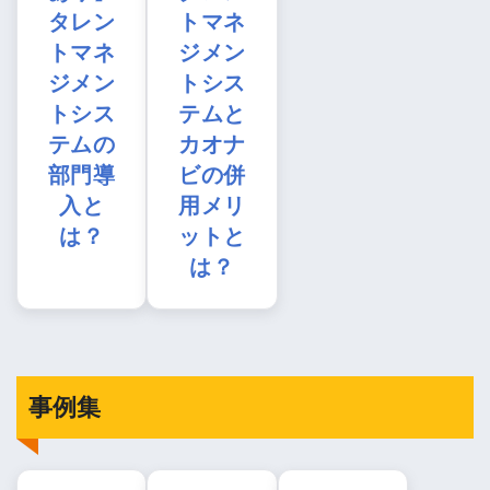
タレン
トマネ
トマネ
ジメン
ジメン
トシス
トシス
テムと
テムの
カオナ
部門導
ビの併
入と
用メリ
は？
ットと
は？
事例集