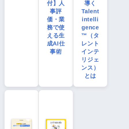
付】人
導く
事評
Talent
価・業
intelli
務で使
gence
える生
™（タ
成AI仕
レント
事術
インテ
リジェ
ンス）
とは