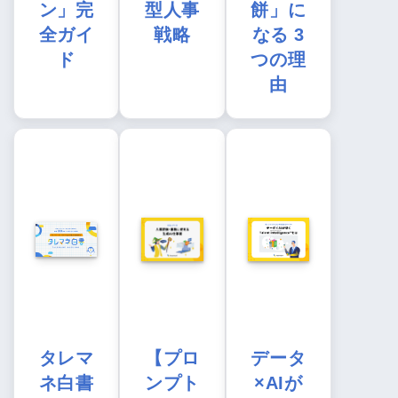
ン」完
型人事
餅」に
全ガイ
戦略
なる 3
ド
つの理
由
タレマ
【プロ
データ
ネ白書
ンプト
×AIが