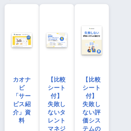
カオナ
【比較
【比較
ビ
シート
シート
「サー
付】
付】
ビス紹
失敗し
失敗し
介」資
ないタ
ない評
料
レント
価シス
マネジ
テムの