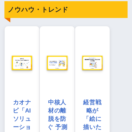
ノウハウ・トレンド
カオナ
中核人
経営戦
ビ「AI
材の離
略が
ソリュ
脱を防
「絵に
ーショ
ぐ 予測
描いた