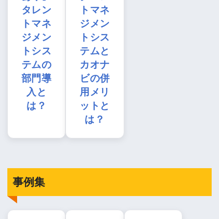
タレン
トマネ
トマネ
ジメン
ジメン
トシス
トシス
テムと
テムの
カオナ
部門導
ビの併
入と
用メリ
は？
ットと
は？
事例集