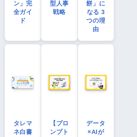
ン」完
型人事
餅」に
全ガイ
戦略
なる 3
ド
つの理
由
タレマ
【プロ
データ
ネ白書
ンプト
×AIが