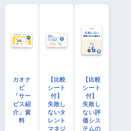
カオナ
【比較
【比較
ビ
シート
シート
「サー
付】
付】
ビス紹
失敗し
失敗し
介」資
ないタ
ない評
料
レント
価シス
マネジ
テムの