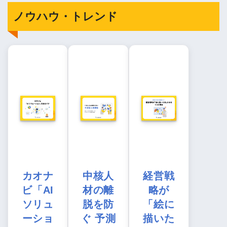
ノウハウ・トレンド
カオナ
中核人
経営戦
ビ「AI
材の離
略が
ソリュ
脱を防
「絵に
ーショ
ぐ 予測
描いた