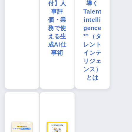
付】人
導く
事評
Talent
価・業
intelli
務で使
gence
える生
™（タ
成AI仕
レント
事術
インテ
リジェ
ンス）
とは