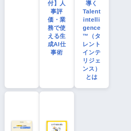
付】人
導く
事評
Talent
価・業
intelli
務で使
gence
える生
™（タ
成AI仕
レント
事術
インテ
リジェ
ンス）
とは