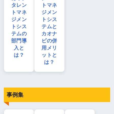
タレン
トマネ
トマネ
ジメン
ジメン
トシス
トシス
テムと
テムの
カオナ
部門導
ビの併
入と
用メリ
は？
ットと
は？
事例集