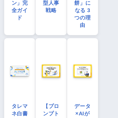
ン」完
型人事
餅」に
全ガイ
戦略
なる 3
ド
つの理
由
タレマ
【プロ
データ
ネ白書
ンプト
×AIが