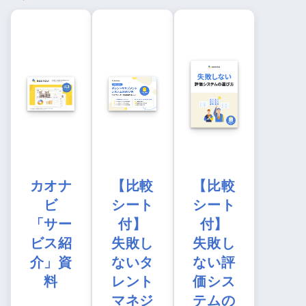
カオナ
【比較
【比較
ビ
シート
シート
「サー
付】
付】
ビス紹
失敗し
失敗し
介」資
ないタ
ない評
料
レント
価シス
マネジ
テムの