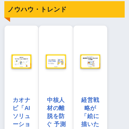
ノウハウ・トレンド
カオナ
中核人
経営戦
ビ「AI
材の離
略が
ソリュ
脱を防
「絵に
ーショ
ぐ 予測
描いた