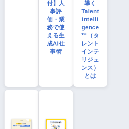
付】人
導く
事評
Talent
価・業
intelli
務で使
gence
える生
™（タ
成AI仕
レント
事術
インテ
リジェ
ンス）
とは