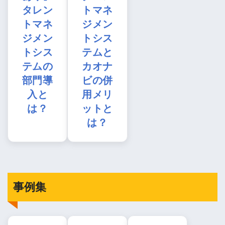
タレン
トマネ
トマネ
ジメン
ジメン
トシス
トシス
テムと
テムの
カオナ
部門導
ビの併
入と
用メリ
は？
ットと
は？
事例集