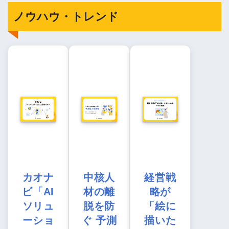
ノウハウ・トレンド
カオナ
中核人
経営戦
ビ「AI
材の離
略が
ソリュ
脱を防
「絵に
ーショ
ぐ 予測
描いた