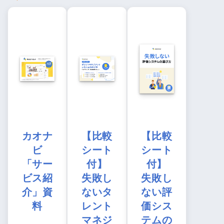
カオナ
【比較
【比較
ビ
シート
シート
「サー
付】
付】
ビス紹
失敗し
失敗し
介」資
ないタ
ない評
料
レント
価シス
マネジ
テムの