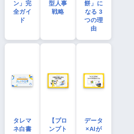
ン」完
型人事
餅」に
全ガイ
戦略
なる 3
ド
つの理
由
タレマ
【プロ
データ
ネ白書
ンプト
×AIが