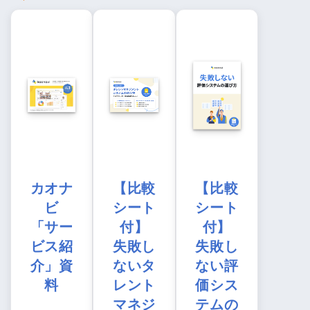
カオナ
【比較
【比較
ビ
シート
シート
「サー
付】
付】
ビス紹
失敗し
失敗し
介」資
ないタ
ない評
料
レント
価シス
マネジ
テムの