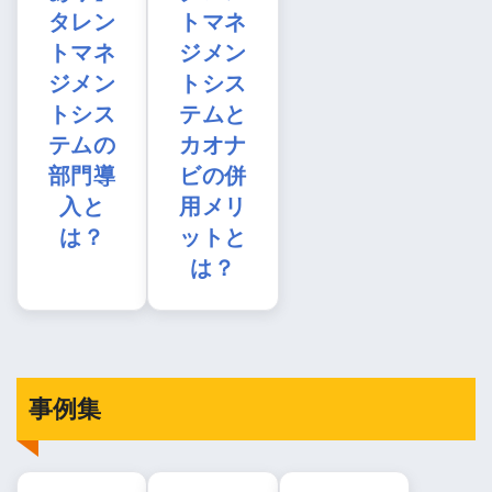
タレン
トマネ
トマネ
ジメン
ジメン
トシス
トシス
テムと
テムの
カオナ
部門導
ビの併
入と
用メリ
は？
ットと
は？
事例集