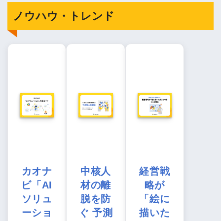
ノウハウ・トレンド
カオナ
中核人
経営戦
ビ「AI
材の離
略が
ソリュ
脱を防
「絵に
ーショ
ぐ 予測
描いた