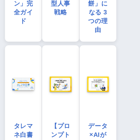
ン」完
型人事
餅」に
全ガイ
戦略
なる 3
ド
つの理
由
タレマ
【プロ
データ
ネ白書
ンプト
×AIが