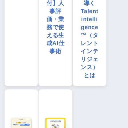
付】人
導く
事評
Talent
価・業
intelli
務で使
gence
える生
™（タ
成AI仕
レント
事術
インテ
リジェ
ンス）
とは