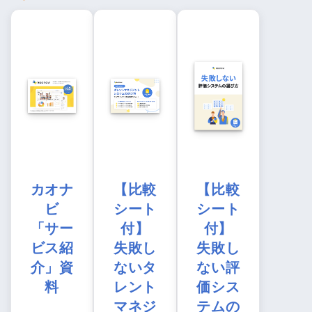
カオナ
【比較
【比較
ビ
シート
シート
「サー
付】
付】
ビス紹
失敗し
失敗し
介」資
ないタ
ない評
料
レント
価シス
マネジ
テムの