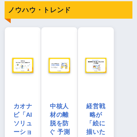
ノウハウ・トレンド
カオナ
中核人
経営戦
ビ「AI
材の離
略が
ソリュ
脱を防
「絵に
ーショ
ぐ 予測
描いた