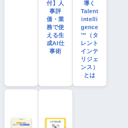
付】人
導く
事評
Talent
価・業
intelli
務で使
gence
える生
™（タ
成AI仕
レント
事術
インテ
リジェ
ンス）
とは