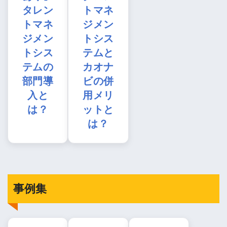
タレン
トマネ
トマネ
ジメン
ジメン
トシス
トシス
テムと
テムの
カオナ
部門導
ビの併
入と
用メリ
は？
ットと
は？
事例集