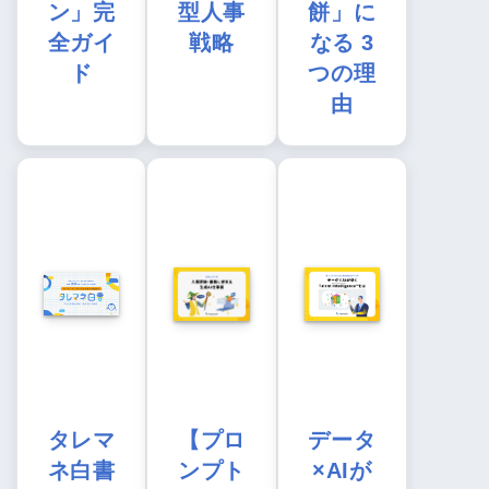
ン」完
型人事
餅」に
全ガイ
戦略
なる 3
ド
つの理
由
タレマ
【プロ
データ
ネ白書
ンプト
×AIが