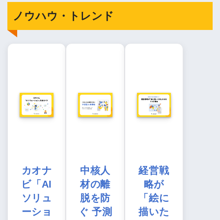
ノウハウ・トレンド
カオナ
中核人
経営戦
ビ「AI
材の離
略が
ソリュ
脱を防
「絵に
ーショ
ぐ 予測
描いた