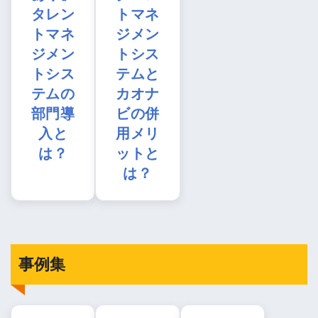
タレン
トマネ
トマネ
ジメン
ジメン
トシス
トシス
テムと
テムの
カオナ
部門導
ビの併
入と
用メリ
は？
ットと
は？
事例集