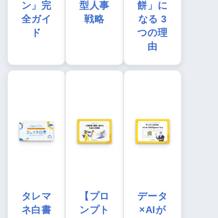
ン」完
型人事
餅」に
全ガイ
戦略
なる 3
ド
つの理
由
タレマ
【プロ
データ
ネ白書
ンプト
×AIが