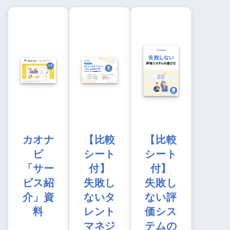
カオナ
【比較
【比較
ビ
シート
シート
「サー
付】
付】
ビス紹
失敗し
失敗し
介」資
ないタ
ない評
料
レント
価シス
マネジ
テムの