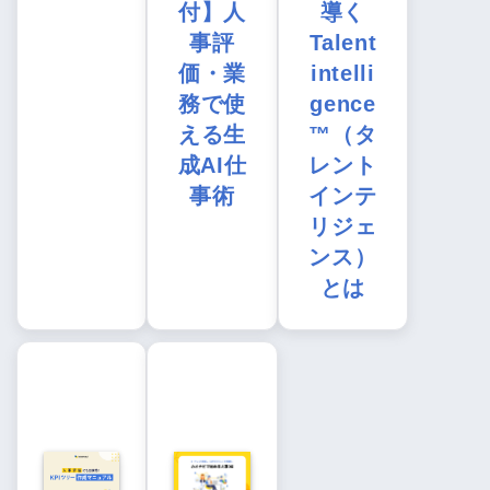
付】人
導く
事評
Talent
価・業
intelli
務で使
gence
える生
™（タ
成AI仕
レント
事術
インテ
リジェ
ンス）
とは