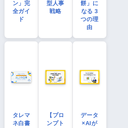
ン」完
型人事
餅」に
全ガイ
戦略
なる 3
ド
つの理
由
タレマ
【プロ
データ
ネ白書
ンプト
×AIが