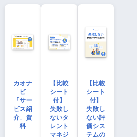
カオナ
【比較
【比較
ビ
シート
シート
「サー
付】
付】
ビス紹
失敗し
失敗し
介」資
ないタ
ない評
料
レント
価シス
マネジ
テムの