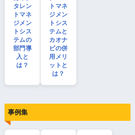
タレン
トマネ
トマネ
ジメン
ジメン
トシス
トシス
テムと
テムの
カオナ
部門導
ビの併
入と
用メリ
は？
ットと
は？
事例集