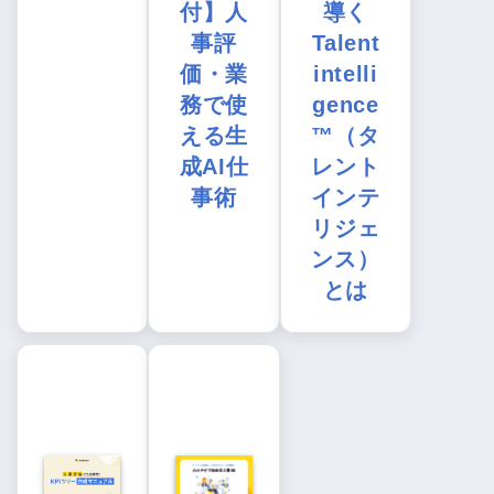
付】人
導く
事評
Talent
価・業
intelli
務で使
gence
える生
™（タ
成AI仕
レント
事術
インテ
リジェ
ンス）
とは