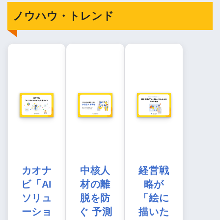
ノウハウ・トレンド
カオナ
中核人
経営戦
ビ「AI
材の離
略が
ソリュ
脱を防
「絵に
ーショ
ぐ 予測
描いた